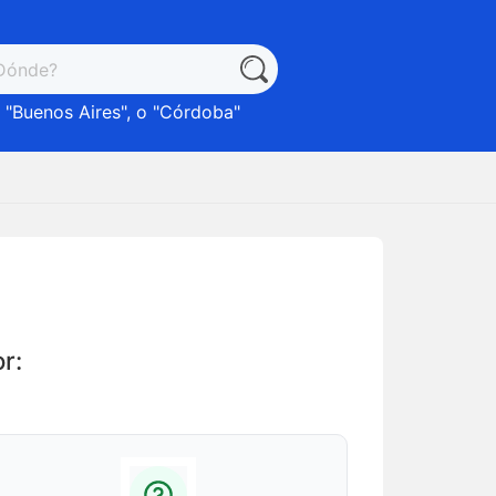
 "
Buenos Aires
", o "
Córdoba
"
r: