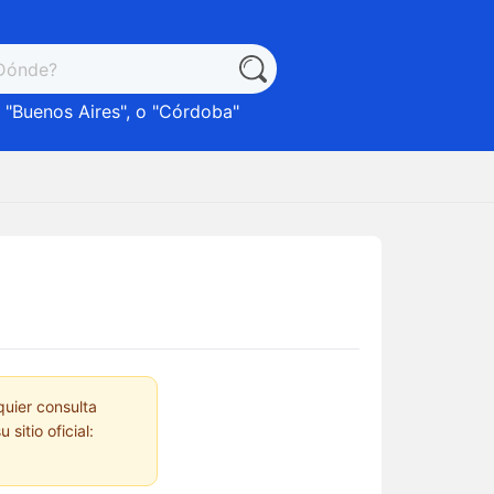
 "
Buenos Aires
", o "
Córdoba
"
quier consulta
sitio oficial: