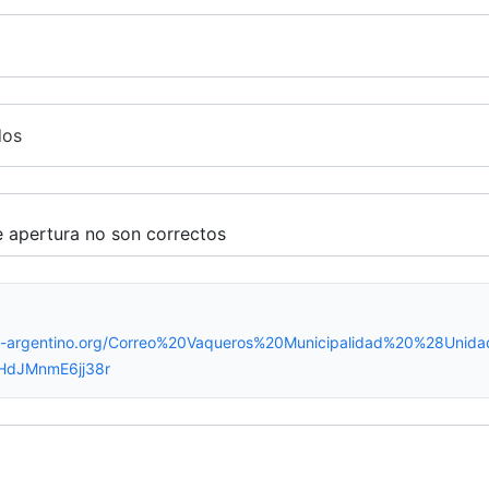
dos
eo-argentino.org/Correo%20Vaqueros%20Municipalidad%20%28Unid
HdJMnmE6jj38r