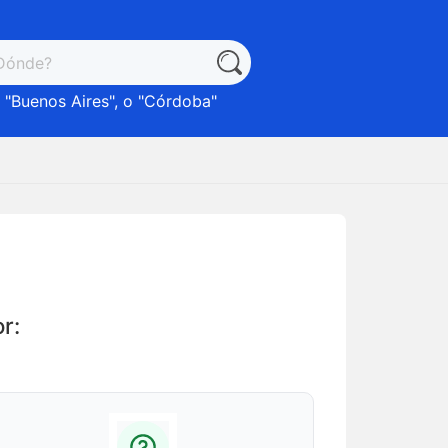
 "
Buenos Aires
", o "
Córdoba
"
r: