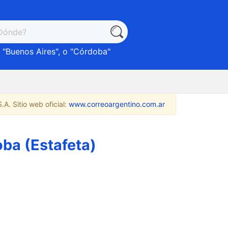
 "
Buenos Aires
", o "
Córdoba
"
A. Sitio web oficial:
www.correoargentino.com.ar
oba (Estafeta)