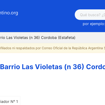
por ejemplo:
rio Las Violetas (n 36) Cordoba (Estafeta)
iliados ni respaldados por Correo Oficial de la República Argentina S.
Barrio Las Violetas (n 36) Cord
viador N° 1