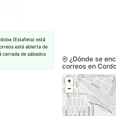
rdoba (Estafeta) está
Correos está abierta de
tá cerrada de sábados
¿Dónde se encu
correos en Cord
+
−