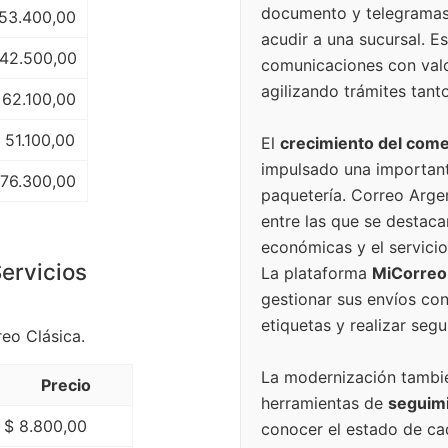
documento y telegramas 
53.400,00
acudir a una sucursal. Es
 42.500,00
comunicaciones con valor
agilizando trámites tan
 62.100,00
 51.100,00
El
crecimiento del come
impulsado una important
 76.300,00
paquetería. Correo Arge
entre las que se destac
económicas y el servicio
ervicios
La plataforma
MiCorreo
gestionar sus envíos con
etiquetas y realizar se
eo Clásica.
La modernización también
Precio
herramientas de
seguimi
$ 8.800,00
conocer el estado de cad