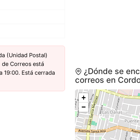
a (Unidad Postal)
a de Correos está
¿Dónde se encu
a 19:00. Está cerrada
correos en Cord
+
−