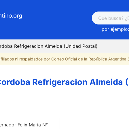
por ejemplo:
doba Refrigeracion Almeida (Unidad Postal)
iliados ni respaldados por Correo Oficial de la República Argentina S.
ordoba Refrigeracion Almeida (
rnador Felix Maria N°