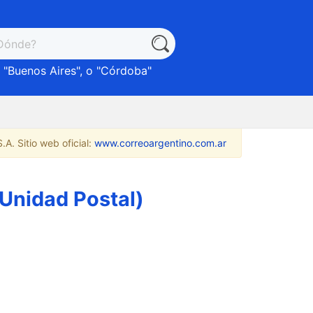
 "
Buenos Aires
", o "
Córdoba
"
A. Sitio web oficial:
www.correoargentino.com.ar
Unidad Postal)