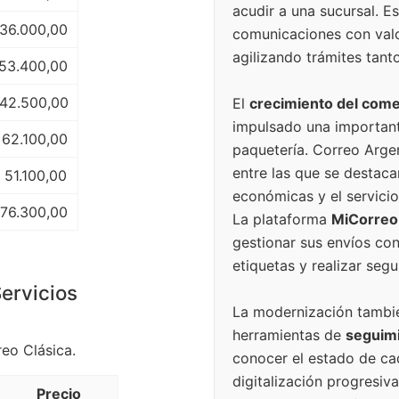
acudir a una sucursal. Es
 36.000,00
comunicaciones con valor
agilizando trámites tan
53.400,00
 42.500,00
El
crecimiento del come
impulsado una important
 62.100,00
paquetería. Correo Arge
entre las que se destac
 51.100,00
económicas y el servicio
 76.300,00
La plataforma
MiCorreo
gestionar sus envíos con
etiquetas y realizar se
ervicios
La modernización también
herramientas de
seguimi
eo Clásica.
conocer el estado de cad
digitalización progresi
Precio